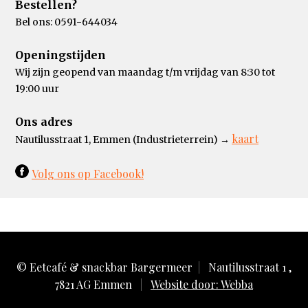
Bestellen?
Bel ons: 0591-644034
Openingstijden
Wij zijn geopend van maandag t/m vrijdag van 8:30 tot
19:00 uur
Ons adres
kaart
Nautilusstraat 1, Emmen (Industrieterrein) →
Volg ons op Facebook!
© Eetcafé & snackbar Bargermeer
|
Nautilusstraat 1 ,
7821 AG Emmen
|
Website door: Webba